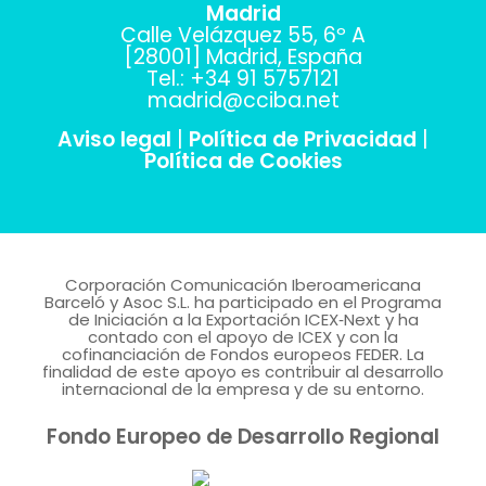
Madrid
Calle Velázquez 55, 6º A
[28001] Madrid, España
Tel.: +34 91 5757121
madrid@cciba.net
Aviso legal
|
Política de Privacidad
|
Política de Cookies
Corporación Comunicación Iberoamericana
Barceló y Asoc S.L. ha participado en el Programa
de Iniciación a la Exportación ICEX‐Next y ha
contado con el apoyo de ICEX y con la
cofinanciación de Fondos europeos FEDER. La
finalidad de este apoyo es contribuir al desarrollo
internacional de la empresa y de su entorno.
Fondo Europeo de Desarrollo Regional