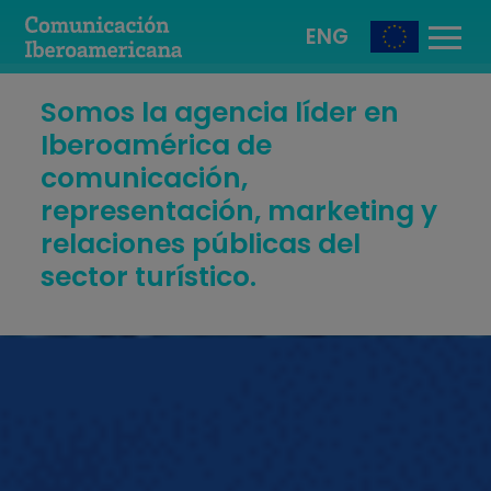
ENG
Somos la agencia líder
en
Iberoamérica de
comunicación,
representación,
marketing y
relaciones públicas
del
sector turístico.