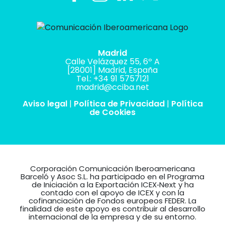
Madrid
Calle Velázquez 55, 6º A
[28001] Madrid, España
Tel.: +34 91 5757121
madrid@cciba.net
Aviso legal
|
Política de Privacidad
|
Política
de Cookies
Corporación Comunicación Iberoamericana
Barceló y Asoc S.L. ha participado en el Programa
de Iniciación a la Exportación ICEX‐Next y ha
contado con el apoyo de ICEX y con la
cofinanciación de Fondos europeos FEDER. La
finalidad de este apoyo es contribuir al desarrollo
internacional de la empresa y de su entorno.